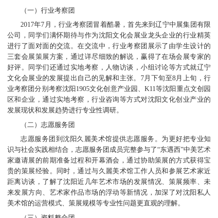
（一）行业考察团
2017年7月，行业考察团冒着酷暑，首先来到辽宁中展集团有限
公司，同学们满怀期待与作为沈阳文化会展业龙头企业的行业精英
进行了面对面的交流。在交流中，行业考察团展示了由学生设计的
三套会展策展方案，通过详尽细致的解说，赢得了在场会展专家的
好评。同学们还通过实地考察，人物访谈，小组讨论等方式就辽宁
文化会展业的发展提出自己的见解和主张。7月下旬至8月上旬，行
业考察团分别考察沈阳1905文化创意产业园、K11等沈阳重点文创园
区和企业，通过实地考察，行业咨询等方式对沈阳文化创业产业的
发展现状和发展趋势进行专业性调研。
（二）志愿服务团
志愿服务团到沈阳久麗美术馆提供志愿服务。为更好把专业知
识与社会实践相结合，志愿服务团成员完整参与了“东遇西”中美艺术
家邀请展的前期准备过程和开幕酒会，通过协助策展的方式获得宝
贵的策展经验。同时，通过与久麗美术馆工作人员和参展艺术家近
距离访谈，了解了沈阳近几年艺术市场的发展情况、策展频率、未
来发展方向、艺术家作品市场的浮动等新情况，加深了对沈阳私人
美术馆的运营模式、策展规模等专业性问题更直观的理解。
（三）资料整合团