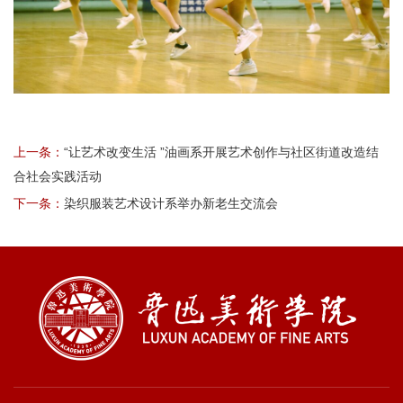
上一条：
“让艺术改变生活 ”油画系开展艺术创作与社区街道改造结
合社会实践活动
下一条：
染织服装艺术设计系举办新老生交流会