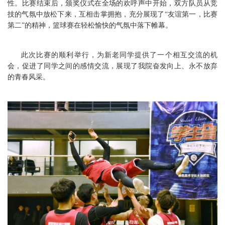
性。比赛结束后，颁奖仪式在全场的欢呼声中开始，双方队员从竞
技的气氛中放松下来，互相击掌拥抱，充分展现了“友谊第一，比赛
第二”的精神，篮球赛在轻松愉快的气氛中落下帷幕。
此次比赛的顺利举行，为新老同学提供了一个相互交流的机
会，促进了同学之间的感情交流，展现了我院奋发向上、永不放弃
的青春风采。