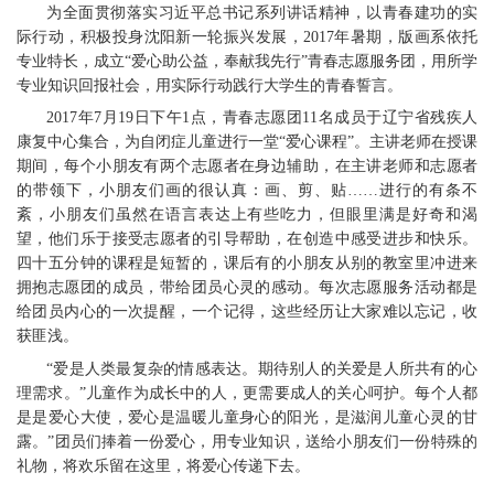
为全面贯彻落实习近平总书记系列讲话精神，以青春建功的实
际行动，积极投身沈阳新一轮振兴发展，2017年暑期，版画系依托
专业特长，成立“爱心助公益，奉献我先行”青春志愿服务团，用所学
专业知识回报社会，用实际行动践行大学生的青春誓言。
2017年7月19日下午1点，青春志愿团11名成员于辽宁省残疾人
康复中心集合，为自闭症儿童进行一堂“爱心课程”。主讲老师在授课
期间，每个小朋友有两个志愿者在身边辅助，在主讲老师和志愿者
的带领下，小朋友们画的很认真：画、剪、贴……进行的有条不
紊，小朋友们虽然在语言表达上有些吃力，但眼里满是好奇和渴
望，他们乐于接受志愿者的引导帮助，在创造中感受进步和快乐。
四十五分钟的课程是短暂的，课后有的小朋友从别的教室里冲进来
拥抱志愿团的成员，带给团员心灵的感动。每次志愿服务活动都是
给团员内心的一次提醒，一个记得，这些经历让大家难以忘记，收
获匪浅。
“爱是人类最复杂的情感表达。期待别人的关爱是人所共有的心
理需求。”儿童作为成长中的人，更需要成人的关心呵护。每个人都
是是爱心大使，爱心是温暖儿童身心的阳光，是滋润儿童心灵的甘
露。”团员们捧着一份爱心，用专业知识，送给小朋友们一份特殊的
礼物，将欢乐留在这里，将爱心传递下去。