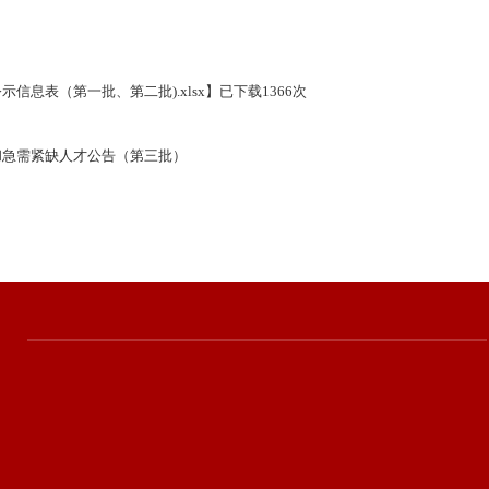
信息表（第一批、第二批).xlsx
】已下载
1366
次
和急需紧缺人才公告（第三批）