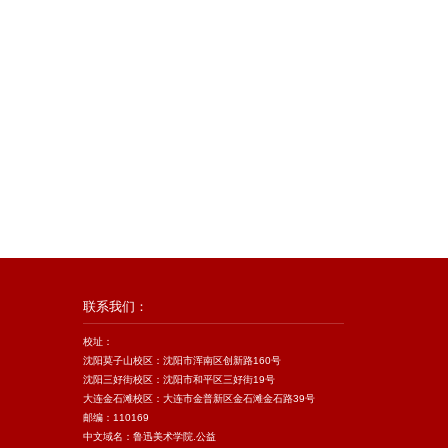
联系我们：
校址：
沈阳莫子山校区：沈阳市浑南区创新路160号
沈阳三好街校区：沈阳市和平区三好街19号
大连金石滩校区：大连市金普新区金石滩金石路39号
邮编：110169
中文域名：鲁迅美术学院.公益