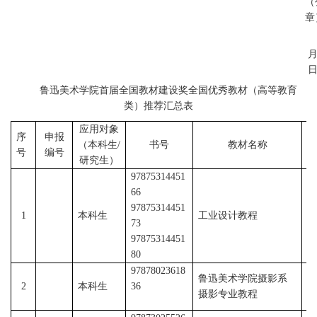
（
章
鲁迅美术学院
首届全国教材建设奖全国优秀教材（高等教育
类）推荐汇总表
应用对象
序
申报
（本科生/
书号
教材名称
号
编号
研究生）
97875314451
66
97875314451
杜
1
本科生
工业设计教程
73
滨
97875314451
80
97878023618
鲁迅美术学院摄影系
刘
2
本科生
36
摄影专业教程
宏