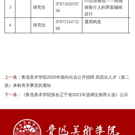
UI点击愉悦——情感
97871020707
3
研究生
体验介入的界面编辑
赵
66
设计
97875314732
通用构造
施
4
研究生
68
光
上一条：
鲁迅美术学院2020年面向社会公开招聘 高层次人才（第二
批）体检有关事宜的通知
下一条：
《鲁迅美术学院报名辽宁省2021年选调生推荐人选》公示