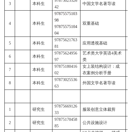
97873025526
3
本科生
中国文学名著导读
陆
42
97875575103
98
霍
4
本科生
双重基础
97875575104
洋
04
97875621763
5
本科生
应用透视基础
恩
81
97875624956
艺术类大学英语
4
美术
王
6
本科生
97
类
敏
97875180416
女上装结构设计：成
7
本科
生
刘
02
衣案例分析手册
97873025536
8
本科生
外国文学名著导读
陆
63
9787566
9
126
张
1
研究生
服装创意立体裁剪
33
月
97875170458
薛
2
研究生
公共设施设计
85
凯