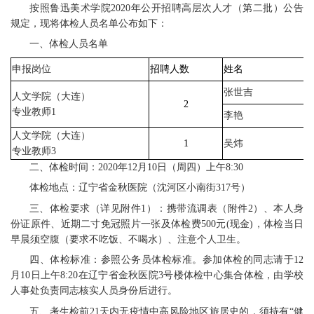
按照鲁迅美术学院2020年公开招聘高层次人才（第二批）公告
规定，现将体检人员名单公布如下：
一、体检人员名单
申报岗位
招聘人数
姓名
张世吉
人文学院（大连）
2
专业教师1
李艳
人文学院（大连）
1
吴炜
专业教师3
二、体检时间：2020年12月10日（周四）上午8:30
体检地点：辽宁省金秋医院（沈河区小南街317号）
三、体检要求（详见附件1）：携带流调表（附件2）、本人身
份证原件、近期二寸免冠照片一张及体检费500元(现金)，体检当日
早晨须空腹（要求不吃饭、不喝水）、注意个人卫生。
四、体检标准：参照公务员体检标准。参加体检的同志请于12
月10日上午8:20在辽宁省金秋医院3号楼体检中心集合体检，由学校
人事处负责同志核实人员身份后进行。
五、考生检前21天内无疫情中高风险地区旅居史的，须持有“健