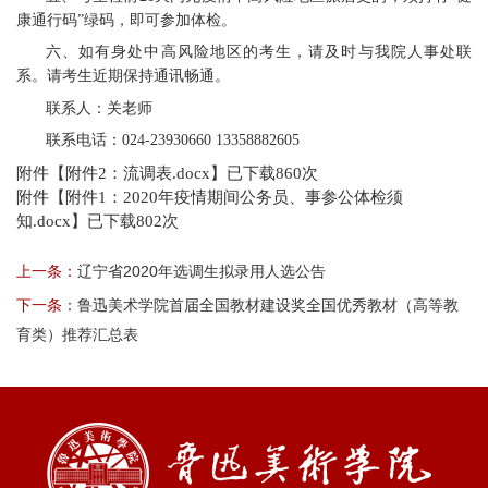
康通行码”绿码，即可参加体检。
六、如有身处中高风险地区的考生，请及时与我院人事处联
系。请考生近期保持通讯畅通。
联系人：关老师
联系电话：024-23930660 13358882605
附件【
附件2：流调表.docx
】已下载
860
次
附件【
附件1：2020年疫情期间公务员、事参公体检须
知.docx
】已下载
802
次
上一条：
辽宁省2020年选调生拟录用人选公告
下一条：
鲁迅美术学院首届全国教材建设奖全国优秀教材（高等教
育类）推荐汇总表