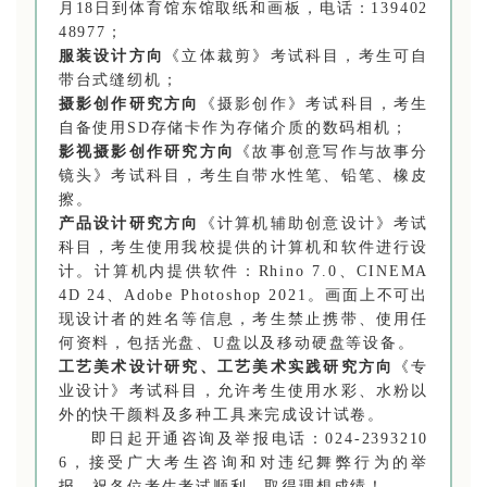
月18日到体育馆东馆取纸和画板，电话：139402
48977；
服装设计方向
《立体裁剪》考试科目，考生可自
带台式缝纫机；
摄影创作研究方向
《摄影创作》考试科目，考生
自备使用SD存储卡作为存储介质的数码相机；
影视摄影创作研究方向
《故事创意写作与故事分
镜头》考试科目，考生自带水性笔、铅笔、橡皮
擦。
产品设计研究方向
《计算机辅助创意设计》考试
科目，考生使用我校提供的计算机和软件进行设
计。计算机内提供软件：Rhino 7.0、CINEMA
4D 24、Adobe Photoshop 2021。画面上不可出
现设计者的姓名等信息，考生禁止携带、使用任
何资料，包括光盘、U盘以及移动硬盘等设备。
工艺美术设计研究、工艺美术实践研究方向
《专
业设计》考试科目，允许考生使用水彩、水粉以
外的快干颜料及多种工具来完成设计试卷。
即日起开通咨询及举报电话：024-2393210
6，接受广大考生咨询和对违纪舞弊行为的举
报。祝各位考生考试顺利，取得理想成绩！