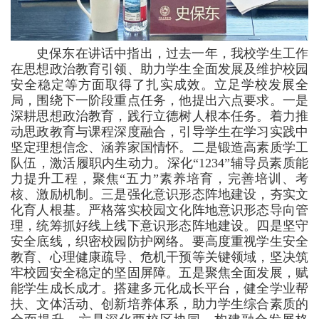
史保东在讲话中指出，过去一年，我校学生工作
在思想政治教育引领、助力学生全面发展及维护校园
安全稳定等方面取得了扎实成效。立足学校发展全
局，围绕下一阶段重点任务，他提出六点要求。一是
深耕思想政治教育，践行立德树人根本任务。着力推
动思政教育与课程深度融合，引导学生在学习实践中
坚定理想信念、涵养家国情怀。二是锻造高素质学工
队伍，激活履职内生动力。深化“1234”辅导员素质能
力提升工程，聚焦“五力”素养培育，完善培训、考
核、激励机制。三是强化意识形态阵地建设，夯实文
化育人根基。严格落实校园文化阵地意识形态导向管
理，统筹抓好线上线下意识形态阵地建设。四是坚守
安全底线，织密校园防护网络。要高度重视学生安全
教育、心理健康疏导、危机干预等关键领域，坚决筑
牢校园安全稳定的坚固屏障。五是聚焦全面发展，赋
能学生成长成才。搭建多元化成长平台，健全学业帮
扶、文体活动、创新培养体系，助力学生综合素质的