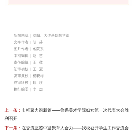
新闻来源 | 沈阳、大连基础教学部
文字作者 | 胡 莎
图片作者 | 各院系
本期编辑 | 赵 慧
责任编辑 | 王 敬
初审初校 | 王 冠
复审复校 | 杨晓梅
终审终校 | 邢 瑛
执行编委 | 李 杰
上一条：
巾帼聚力谱新篇——鲁迅美术学院妇女第一次代表大会胜
利召开
下一条：
在交流互鉴中凝聚育人合力——我校召开学生工作交流会