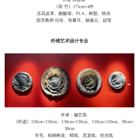
《荷·竹》175cm×4件
压花皮革、醋酸缎、PLA、树脂、铁丝
指导教师:任绘、张馨月、杨傲云、赵莹
纤维艺术设计
专业
作者：穆艺双
《纤迹》150cm×150cm、130cm×130cm、110cm×110cm、90cm×
90cm
羊毛、棕榈树皮、蜡线、尼龙线、丝光线