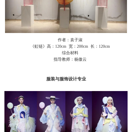
作者：袁子淑
《虹链》
高：
120
cm 宽：
200
cm
长：120cm
综合材料
指导教师：杨傲云
服装与服饰设计
专业