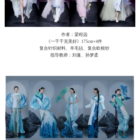
作者：梁程远
《一千千克美好》175cm×4件
复合针织材料、羊毛毡、复合欧根纱
指导教师：刘蓬、孙梦柔