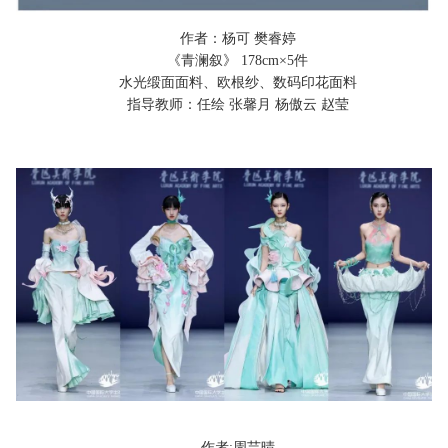
作者：杨可 樊睿婷
《青澜叙》 178cm
×
5
件
水光缎面面料、欧根纱、数码印花面料
指导教师：任绘 张馨月 杨傲云 赵莹
作者:周芸晴