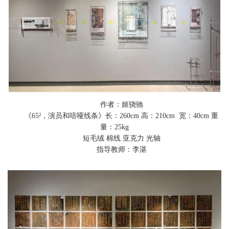
作者：姬骁驰
《65
²
，演员和喑哑线条》
长：260cm
高：
210
cm 宽：
40
cm
重
量：25kg
短毛绒 棉线 亚克力 光轴
指导教师：李湛