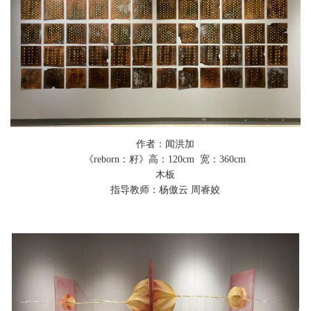
作者：闻洪加
《reborn：籽》
高：
120
cm 宽：
360
cm
木板
指导教师：杨傲云 周睿姣