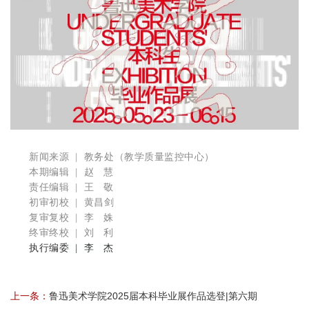
新闻来源 | 教务处（教学质量监控中心）
本期编辑 | 赵 慧
责任编辑 | 王 敬
初审初校 | 黄昌剑
复审复校 | 李 姝
终审终校 | 刘 利
执行编委
| 李 杰
上一条：
鲁迅美术学院2025届本科毕业展作品选登|第六期