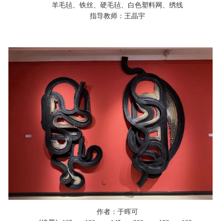
羊毛毡、铁丝、硬毛毡、白色塑料网、绣线
指导教师：王晶宇
作者：于晖可