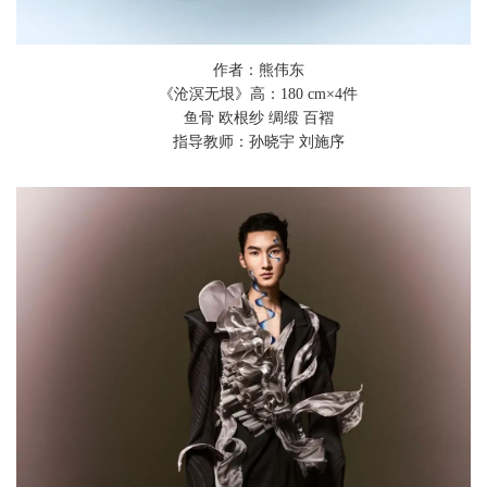
作者：熊伟东
《沧溟无垠》
高：
180
cm
×4件
鱼骨 欧根纱 绸缎 百褶
指导教师：孙晓宇 刘施序