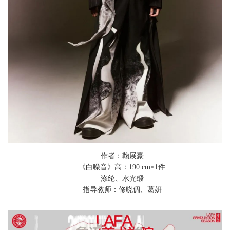
作者：鞠展豪
《白噪音》
高：
190
cm
×1件
涤纶、水光缎
指导教师：修晓倜、葛妍