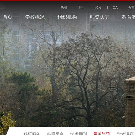
教师
学生
校友
OA
办事
首页
学校概况
组织机构
师资队伍
教育
展览资讯
科研服务
科研平台
学术期刊
学术讲座