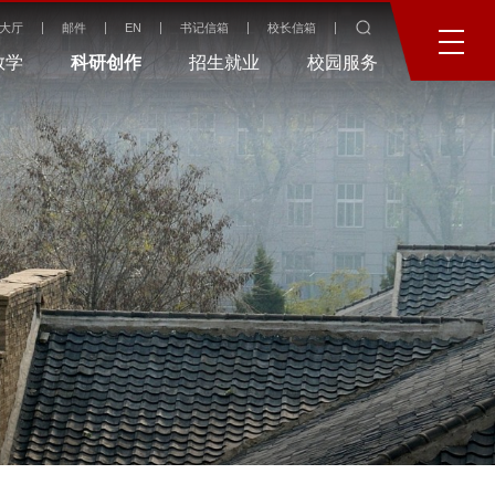
大厅
邮件
EN
书记信箱
校长信箱
教学
科研创作
招生就业
校园服务