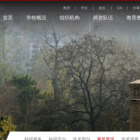
教师
学生
校友
OA
办事
首页
学校概况
组织机构
师资队伍
教育
展览资讯
科研服务
科研平台
学术期刊
学术讲座