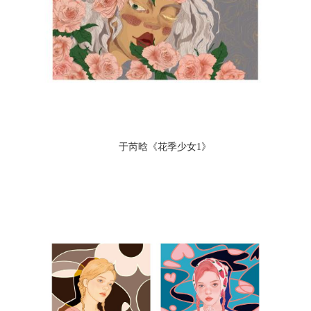
于芮晗《花季少女1》