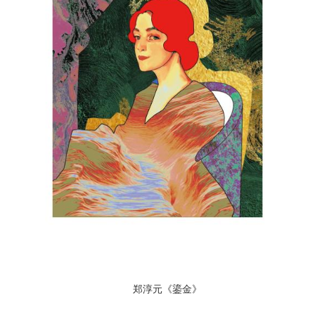
郑淳元《鎏金》