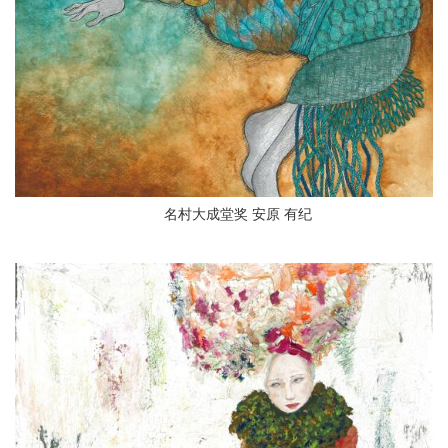
名村大成堂奖 安原 有纪