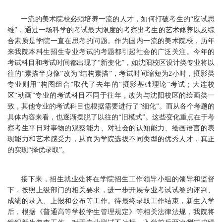
一流的美术院校必须培养一流的人才，如何打破考生的“应试思
维”，通过一场科学的考试最大限度的考察出考生的艺术修养以及综
合素质是学院一直在思考的问题。作为国内一流的美术院校，历年
来我院本科生招生专业考试的考题都引起社会的广泛关注。今年的
考试科目和考试时间都出现了“新变化”，如沈阳校区设计类专业将以
往的“素描半身像”改为“结构素描”，考试时间缩短为2小时，摄影类
专业则用“构图组合”取代了去年的“摄影基础理论”考试；大连校
区“动画”专业的考试科目不同于往年，改为与沈阳校区的绘画类一
致，其他专业的考试科目也根据需要进行了“细化”。而从各个考题的
具体内容来看，也逐渐摆脱了以往的“旧模式”。这些变化重点在于考
察考生平日对事物的观察能力、对社会的认知能力、绘画语言的表
现能力和艺术感受力，从而为学院选拔不同类型的优秀人才，真正
的实现“择优录取”。
接下来，招生就业处将在学院招生工作领导小组的领导和监督
下，按照上级部门的相关要求，进一步开展专业考试试卷的评判、
成绩的录入、上报和公布等工作。待最终录取工作结束，新生入学
后，根据《普通高等学校学生管理规定》等相关法律法规，我院将