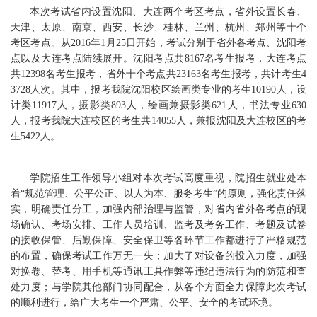
本次考试省内设置沈阳、大连两个考区考点，省外设置长春、
天津、太原、南京、西安、长沙、桂林、兰州、杭州、郑州等十个
考区考点。从2016年1月25日开始，考试分别于省外各考点、沈阳考
点以及大连考点陆续展开。沈阳考点共8167名考生报考，大连考点
共12398名考生报考，省外十个考点共23163名考生报考，共计考生4
3728人次。其中，报考我院沈阳校区绘画类专业的考生10190人，设
计类11917人，摄影类893人，绘画兼摄影类621人，书法专业630
人，报考我院大连校区的考生共14055人，兼报沈阳及大连校区的考
生5422人。
学院招生工作领导小组对本次考试高度重视，院招生就业处本
着“规范管理、公平公正、以人为本、服务考生”的原则，强化责任落
实，明确责任分工，加强内部治理与监管，对省内省外各考点的现
场确认、考场安排、工作人员培训、监考及考务工作、考题及试卷
的接收保管、后勤保障、安全保卫等各环节工作都进行了严格规范
的布置，确保考试工作万无一失；加大了对设备的投入力度，加强
对换卷、替考、用手机等通讯工具作弊等违纪违法行为的防范和查
处力度；与学院其他部门协同配合，从各个方面全力保障此次考试
的顺利进行，给广大考生一个严肃、公平、安全的考试环境。