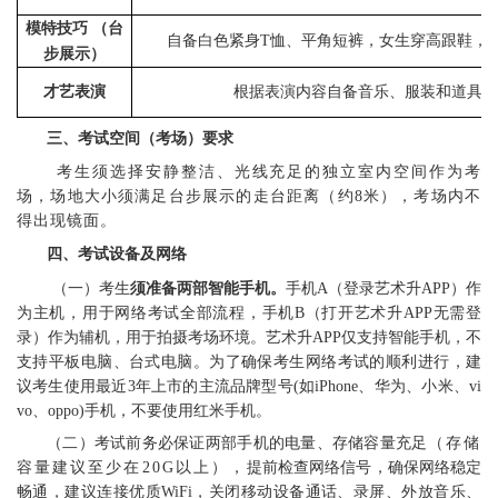
模特技巧
（
台
自备白色紧身
T恤、平角短裤，女生穿高跟鞋
，
步展示
）
才艺表演
根据表演内容自备音乐、服装和道具
。
三、考试空间（考场）要求
考生须选择安静整洁、光线充足的独立室内空间作为考
场，场地大小须满足台步展示的走台距离（约
8米），考场内不
得出现镜面。
四、
考试设备及网络
（
一
）
考生
须
准备两部智能手机。
手机
A（
登录艺术升
APP
）
作
为主机，用于网络考试全部流程，手机
B（打开艺术升APP无需登
录）作为辅机，用于拍摄考场环境。艺术升APP仅支持智能手机，不
支持平板电脑、台式电脑。为了确保考生网络考试的顺利进行，
建
议考生使用最近
3年上市的主流品牌型号(如iPhone、华为、小米、vi
vo、oppo)手机，不要使用红米手机。
（
二
）
考试前务必保证两部手机的
电量、存储容量充足
（存储
容量建议至少在
20G以上），
提前检查网络信号，确保
网络稳定
畅通，
建议连接优质
WiFi，关闭移动设备通话、录屏、外放音乐、