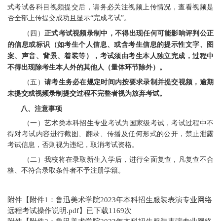
式考试各科目视频提交后，请务必关注视频上传情况，查看视频是
否全部上传提交成功且显示
“完成考试”。
（
四
）
正式考试视频录制中，不得出现任何可能影响评判公正
的信息或标识（如考生个人信息、或含考生信息的提示性文字、图
案、声音、背景、着装等），考试须由考生本人独立完成，过程中
不得出现除考生本人外的其他人
（
量体环节除外
）
。
（五）
请考生务必在规定时间内按要求录制并提交视频，逾期
未提交或视频录制提交过程不完整者视为放弃考试。
八、注意事项
（
一
）
艺术类本科招生专业考试为国家级考试，考试过程中不
得对考试内容进行截图、翻录、传播及任何形式的公开，禁止泄露
考试信息，否则视为违纪，取消考试资格。
（
二
）
我校将在录取新生入学后，进行
全面
复查，凡复查不合
格、不符合录取条件者不予注册学籍。
附件【
附件1：鲁迅美术学院2023年本科招生服装表演专业网络
远程考试操作说明.pdf
】已下载
1169
次