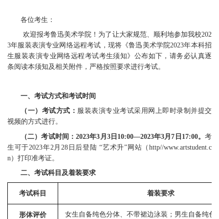
各位考生：
欢迎报考鲁迅美术学院！为了让大家规范、顺利地参加我校
202
3年服装表演专业网络远程考试，现将《鲁迅美术学院2023年本科招
生服装表演专业网络远程考试考生须知》公布如下，请务必认真逐
条阅读本须知及相关附件，严格按照要求进行考试。
一、
考试方式和考试时间
（
一
）
考试方式：
服装表演专业考试采用网上即时录制并提交
视频的方式进行。
（
二
）
考试时间：
202
3
年3月
3
日10:00
—
202
3
年3月
7
日17:00。
考
生可于2023年2月28日后登陆 “艺术升”网站（http//www.artstudent.c
n）打印准考证。
二、考试科目及着装要求
考试科目
着装要求
女生自备纯色分体、不带裙边泳装；男生自备纯色
形体评价