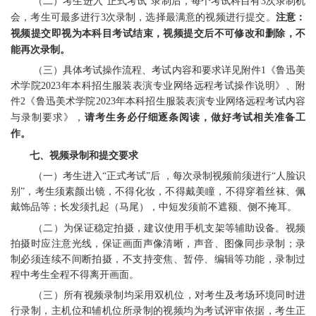
（
二
）
考生进入
“正式考试”
录制
后，每个考试科目有
3次录制机
会，
考生可最多进行
3次录制，
选择最满意的视频进行提交
。
注意：
视频提交即视为本科目考试结束，
视频提交后不可修改和删除
，
不
能再次录制
。
（三）
具体考试操作流程、考试内容和要求详见
附件
1《鲁迅美
术学院2023年本科招生服装表演专业网络远程考试操作说明》、附
件2《鲁迅美术学院2023年本科招生服装表演专业网络远程考试内容
与录制要求》，
请考生务必仔细逐条阅读，做好考试相关准备工
作。
七、视频录制和提交要求
（
一
）
考生进入
“正式考试”后 ，每次录制视频前须进行“人脸识
别”，
考生须素颜出镜，不得化妆，不得戴美瞳，不得穿着丝袜、佩
戴饰品等；长发须扎起（马尾），中短发须前不遮额、侧不掩耳。
（
二
）
为保证稳定拍摄，建议使用手机支架等辅助设备。视频
拍摄时应注意光线，保证画面声像清晰，声音、图像同步录制；录
制必须连续不间断拍摄，不支持变焦、暂停、编辑等功能，录制过
程中考生全程不得离开画面。
（
三
）
所有视频录制均采用双机位，对考生及考场环境同时进
行录制，主机位和辅机位所录制的视频均为考试评审依据，考生正