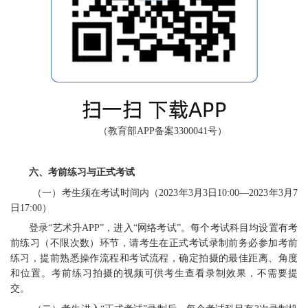
（教育部
APP备案3300041号）
六、考前练习与正式考试
（
一
）
考生
须在考试时间内（
202
3
年
3月
3
日
10:00
—
202
3
年
3月
7
日
17
:00）
登录
“艺术升APP
”
，进入
“网络考试”。每个考试科目均设置有考
前练习（不限次数）环节，请考生在正式考试录制前务必参加考前
练习，提前熟悉操作流程和考试流程，确定拍摄的最佳距离、角度
和位置。考前练习拍摄的视频可供考生查看录制效果
，不需要提
交。