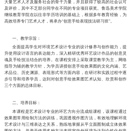
大量艺术人才及服务社会的骨干力量，并且获得了较高的社会认可
及评价，其中不乏部分同学在不同的专业项目获奖。鲁迅美术学院
继续教育学院在以往非学历培训的基础上，根据多年教育经验，为
高效培养专门艺术人才，将承办“创意手绘表现技法研习班”。
一、教学宗旨：
全面提高学生对环境艺术设计专业的设计修养与创作能力，提
升使用设计语言的表达能力，深入精研优秀环艺设计作品的创意灵
魂及手绘技法结合的培养。在课程安排上采取课堂教学为主，网络
指导为辅的教学方针，为学员讲授创意手绘效果图的文化内涵、艺
术品位、历史渊源、表现形式等方面内容，在研讨和实践过程中逐
步引导和培养学员，达到对创意手绘效果图艺术认知、欣赏和创作
三个方面的总体目标。
二、培养目标：
本课程是艺术设计专业的环艺方向分流成组课程，该课程通过
效果图常用绘制方法的训练，巩固透视作图方法，有效地理解环境
艺术设计与三维表达之关系，熟练地掌握从平立面图制成立体效果
图的方法，并善于使用多种方法表现室内外环境为达到个性化创意