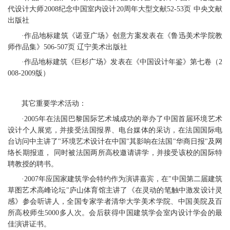
代设计大师2008纪念中国室内设计20周年大型文献52-53页 中央文献
出版社
·作品地标建筑《诺亚广场》创意方案发表在《鲁迅美术学院教
师作品集》506-507页 辽宁美术出版社
·作品地标建筑《巨杉广场》发表在《中国设计年鉴》第七卷（2
008-2009版）
其它重要学术活动：
·2005年在法国巴黎国际艺术城成功的举办了中国首届环境艺术
设计个人展览，并接受法国报界、电台媒体的采访，在法国国际电
台访问中主讲了"环境艺术设计在中国"其影响在法国"华商日报"及网
络长期报道， 同时被法国两所高校邀请讲学，并接受该校的国际特
聘教授的聘书。
·2007年应国家建筑学会特约作为演讲嘉宾，在"中国第二届建筑
草图艺术高峰论坛"庐山体育馆主讲了《在灵动的笔触中激发设计灵
感》参会听讲人，全国专家学者清华大学美术学院、中国美院及百
所高校师生5000多人次。会后获得中国建筑学会室内设计学会的最
佳演讲证书。