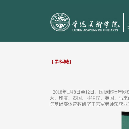
【
学术动态
】
2018年1月8日至12日，国际超壮
大、印度、泰国、菲律宾、英国、马来
院基础部体育教研室于志军老师荣获亚