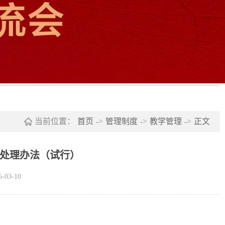
当前位置：
首页
->
管理制度
->
教学管理
->
正文
处理办法（试行）
03-10