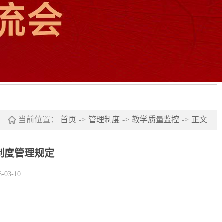
当前位置：
首页
->
管理制度
->
教学质量监控
->
正文
制度管理规定
03-10