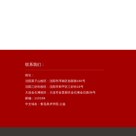
联系我们：
校址：
沈阳莫子山校区：沈阳市浑南区创新路160号
沈阳三好街校区：沈阳市和平区三好街19号
大连金石滩校区：大连市金普新区金石滩金石路39号
邮编：110169
中文域名：鲁迅美术学院.公益