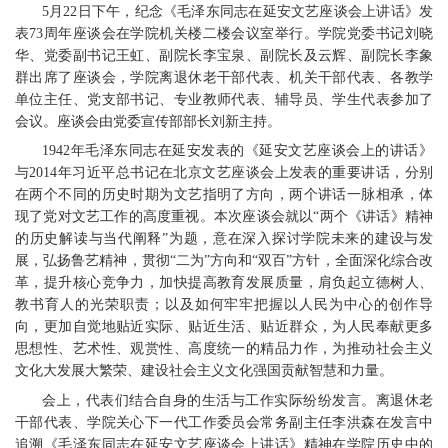
5月22日下午，纪念《毛泽东同志在延安文艺座谈会上讲话》发
表73周年座谈会在学院机关楼二楼会议室举行。学院党委书记刘晓
华、党委副书记王虹、副院长李宝泉、副院长及云辉、副院长李象
群出席了座谈会，学院离退休老干部代表、机关干部代表、各教学
单位主任、党支部书记、专业教师代表、辅导员、学生代表参加了
会议。座谈会由党委宣传部部长刘新主持。
1942年毛泽东同志在延安发表的《延安文艺座谈会上的讲话》
与2014年习近平总书记在北京文艺座谈会上发表的重要讲话，分别
在两个不同的历史时期为文艺指明了方向，两个讲话一脉相承，体
现了党对文艺工作的高度重视。本次座谈会就以“两个《讲话》精神
的历史解读与当代阐释”为题，意在深入探讨学院未来的建设与发
展，弘扬鲁艺精神，贯彻“二为”方向和“双百”方针，全面深化综合改
革，提升核心竞争力，加快提高教育发展质量，肩负起立德树人、
教书育人的光荣职责；以及如何牢牢把握以人民为中心的创作导
向，更加自觉地贴近实际、贴近生活、贴近群众，为人民奉献更多
思想性、艺术性、观赏性、高度统一的精品力作，为推动社会主义
文化大发展大繁荣、建设社会主义文化强国贡献智慧和力量。
会上，代表们结合自身的生活与工作实际纷纷发言。离退休老
干部代表、学院关心下一代工作委员会常务副主任李洪森在发言中
追溯《毛泽东同志在延安文艺座谈会上讲话》精神在学院历史中的