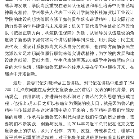
继承与发展，学院高度重视在教师队伍建设和学生培养中将鲁艺精
神薪火相传。学科带头人代表工业设计学院院长杜海滨以工业设计
学院的建设构想为落脚点谈了如何贯彻落实讲话精神，以实际行动
助力鲁美的学科建设与未来发展；机关干部代表学生处处长范景怡
以《把握正确方向，构筑队伍保障》为题，从辅导员队伍建设的角
度谈了新形势下如何将两个讲话精神学到深处、用到实处；民主党
派代表工业设计系教师高文凡从自身的教学、创作等方面畅谈民主
党派以立足本职岗位履行职能来落实讲话精神，为学院的发展和建
设建言献策、贡献力量。学生代表油画系2014级学生许婧慧结合自
身的大学生活，谈到做鲁艺精神的传承人要在学习中继往开来、在
继承中开拓创新。
最后，党委书记刘晓华做主旨讲话。刘书记在讲话中追溯了194
2年《毛泽东同志在延安文艺座谈会上的讲话》发表的时代背景、内
涵观点、作用影响，并进而分析和阐述了鲁艺的文艺思想的形成过
程，他指出5月23日之所以被确立为我院的校庆日，就是因为鲁艺的
精神与传统就是在这次讲话中确立下来的，鲁艺精神是我们学院发
展的灵魂，传承与创新鲁艺的时代内涵是我们学院的历史使命，需
要我们不断实践、创新与发展。而2014年习近平总书记在北京文艺
座谈会上的讲话，谈到了创作、方向、效益、传统和责任，理解习
近平总书记重要讲话精神，对于把鲁美建设得更好有着直接的现实