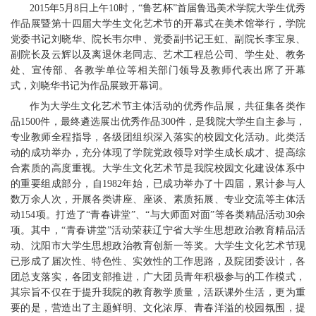
2015年5月8日上午10时，“鲁艺杯”首届鲁迅美术学院大学生优秀
作品展暨第十四届大学生文化艺术节的开幕式在美术馆举行，学院
党委书记刘晓华、院长韦尔申、党委副书记王虹、副院长李宝泉、
副院长及云辉以及离退休老同志、艺术工程总公司、学生处、教务
处、宣传部、各教学单位等相关部门领导及教师代表出席了开幕
式，刘晓华书记为作品展致开幕词。
作为大学生文化艺术节主体活动的优秀作品展，共征集各类作
品1500件，最终遴选展出优秀作品300件，是我院大学生自主参与，
专业教师全程指导，各级团组织深入落实的校园文化活动。此类活
动的成功举办，充分体现了学院党政领导对学生成长成才、提高综
合素质的高度重视。大学生文化艺术节是我院校园文化建设体系中
的重要组成部分，自1982年始，已成功举办了十四届，累计参与人
数万余人次，开展各类讲座、座谈、素质拓展、专业交流等主体活
动154项。打造了“青春讲堂”、“与大师面对面”等各类精品活动30余
项。其中，“青春讲堂”活动荣获辽宁省大学生思想政治教育精品活
动、沈阳市大学生思想政治教育创新一等奖。大学生文化艺术节现
已形成了届次性、特色性、实效性的工作思路，及院团委设计，各
团总支落实，各团支部推进，广大团员青年积极参与的工作模式，
其宗旨不仅在于提升我院的教育教学质量，活跃课外生活，更为重
要的是，营造出了主题鲜明、文化浓厚、青春洋溢的校园氛围，提