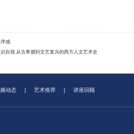
秩序感
认识自我 从古希腊到文艺复兴的西方人文艺术史
视频动态
|
艺术推荐
|
讲座回顾