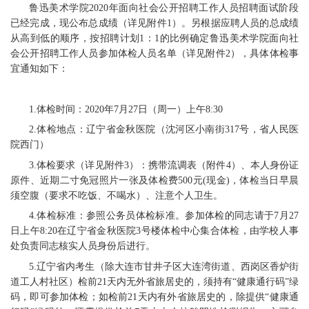
鲁迅美术学院2020年面向社会公开招聘工作人员招聘面试阶段
已经完成，现公布总成绩（详见附件1）。另根据应聘人员的总成绩
从高到低的顺序，按招聘计划1：1的比例确定鲁迅美术学院面向社
会公开招聘工作人员参加体检人员名单（详见附件2），具体体检事
宜通知如下：
1.体检时间：2020年7月27日（周一）上午8:30
2.体检地点：辽宁省金秋医院（沈河区小南街317号，省人民医
院西门）
3.体检要求（详见附件3）：携带流调表（附件4）、本人身份证
原件、近期二寸免冠照片一张及体检费500元(现金)，体检当日早晨
须空腹（要求不吃饭、不喝水）、注意个人卫生。
4.体检标准：参照公务员体检标准。参加体检的同志请于7月27
日上午8:20在辽宁省金秋医院3号楼体检中心集合体检，由学校人事
处负责同志核实人员身份后进行。
5.辽宁省内考生（除大连市甘井子区大连湾街道、西岗区香炉街
道工人村社区）检前21天内无外省旅居史的，须持有“健康通行码”绿
码，即可参加体检；如检前21天内有外省旅居史的，除提供“健康通