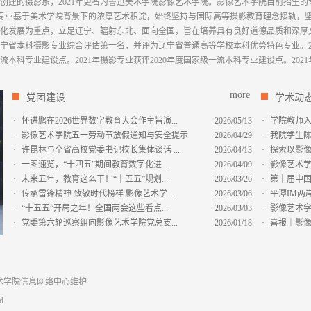
建的摄影系，2021年更名为鲁迅美术学院影像艺术学院。影像艺术学院目前招生的专业
6）。摄影专业基于美术学院背景下的浓厚艺术积淀，始终坚持与国际高等摄影教育理念接轨
化发展为重点，立足辽宁、辐射东北、面向全国，旨在培养具有良好道德品质和深厚
辽宁省本科摄影专业综合评估第一名，并评为辽宁省普通高等学校本科优势特色专业。2
流本科专业建设点。2021年摄影专业获评2020年度国家级一流本科专业建设点。20
more
党团建设
学术动
·
怀进鹏在2026世界数字教育大会作主旨演...
2026/05/13
·
学院教师入
·
影像艺术学院五一劳动节放假通知与安全提示
2026/04/29
·
我院学生陈坤在
·
许昆林与全省高校党委书记校长集体谈话 ...
2026/04/13
·
探索以影像
·
一图速览，“十四五”期间教育数字化进...
2026/04/09
·
影像艺术学
·
未来五年，教育这么干！“十五五”规划...
2026/03/26
·
第十届中国
·
传承雷锋精神 致敬时代榜样 影像艺术学...
2026/03/06
·
平潭IM两
·
“十五五”开局之年！全国两会这些看点...
2026/03/03
·
影像艺术
·
党委第六轮巡察组向影像艺术学院党总支...
2026/01/18
·
喜报｜影像
迅美术学院信息网络中心维护
d