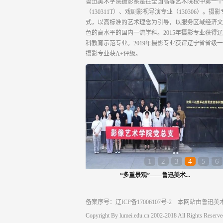
鲁迅美术学院摄影系是在全国高等艺术院校中第一个创
（130311T）、戏剧影视导演专业（13030
式，以高标准的艺术理念为引导，以服务区域经济文
色的高水平的国内一流学科。2015年摄影专业获得
科教育示范专业。2019年摄影专业获评辽宁省省级一
摄影专业获A+评级。
1
2
3
4
5
6
“多重景观”——鲁迅美术...
备案序号：辽ICP备17006107号-2 本网站由鲁
Copyright By lumei.edu.cn 2002-2018 All Rights Reserve