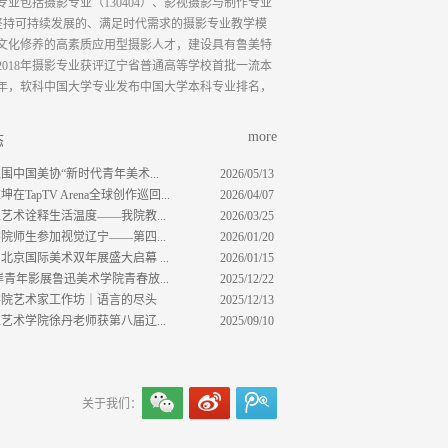
包括摄影专业（130404）、影视摄影与制作专业
，坚持可持续发展的、满足时代需求的摄影专业教学模
文化修养的高素质应用型摄影人才，建设具有鲁美特
018年摄影专业获评辽宁省普通高等学校首批一流本
21年，软科中国大学专业发布中国大学本科专业排名，
more
态
围中国美协“新时代青年美术...
2026/05/13
TapTV Arena全球创作巡回...
2026/04/07
艺术诠释生活温度——我院教...
2026/03/25
院师生参加视觉辽宁——第四...
2026/01/20
北京国际美术双年展盛大启幕 ...
2026/01/15
岸青年影展鲁迅美术学院青春放...
2025/12/22
学院艺术家工作坊｜语言的尽头
2025/12/13
艺术学院徐丹老师获第八届辽...
2025/09/10
关于我们：