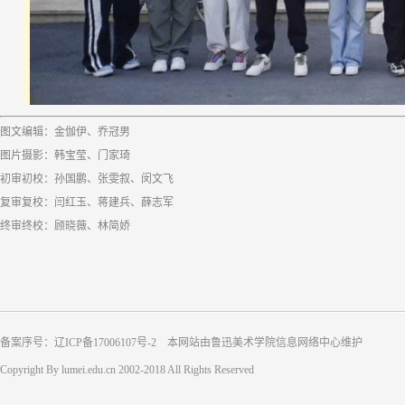
图文编辑：金伽伊、乔冠男
图片摄影：韩宝莹、门家琦
初审初校：孙国鹏、张雯叙、闵文飞
复审复校：闫红玉、蒋建兵、薛志军
终审终校：顾晓薇、林简娇
备案序号：辽ICP备17006107号-2 本网站由鲁迅美术学院信息网络中心维护
Copyright By lumei.edu.cn 2002-2018 All Rights Reserved