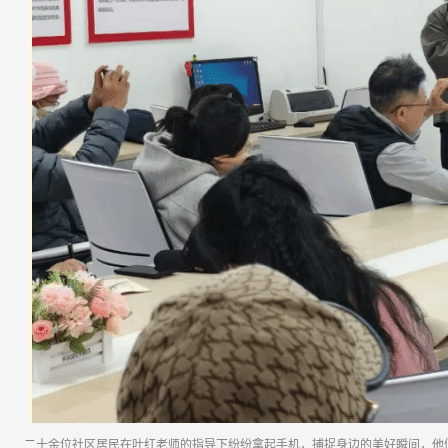
二十余位社区居民在叶红老师的指导下纷纷拿起手机，捕捉身边的美好瞬间，他