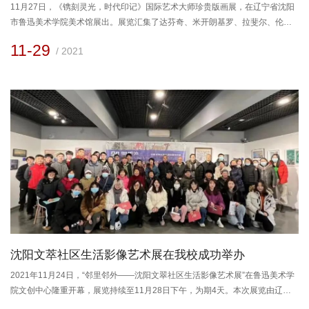
11月27日，《镌刻灵光，时代印记》国际艺术大师珍贵版画展，在辽宁省沈阳
市鲁迅美术学院美术馆展出。展览汇集了达芬奇、米开朗基罗、拉斐尔、伦勃
朗、莫迪利亚尼、莫兰迪、德加、毕加索、贾科梅蒂、达利等世界艺术名家的
11-29
/ 2021
版画原作作品及大师复刻作品共计200件。佛罗伦萨成为文艺复兴的发源地，引
领艺术风尚长达两个世纪之久，而被公认为历史上最伟大的艺术家，就是从文
艺复兴三杰开始，此次展览作品从14世纪欧洲文艺复兴贯穿至20...
沈阳文萃社区生活影像艺术展在我校成功举办
2021年11月24日，“邻里邻外——沈阳文翠社区生活影像艺术展”在鲁迅美术学
院文创中心隆重开幕，展览持续至11月28日下午，为期4天。本次展览由辽宁
省美术学类研究生创新与学术交流中心、沈阳市社会科学界联合会共同主办，