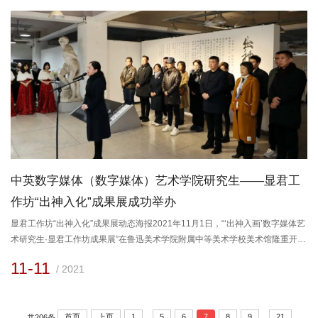
所红色院校的文化情怀和文化担当，引导青年艺术工作者坚定...
中英数字媒体（数字媒体）艺术学院研究生——显君工
作坊“出神入化”成果展成功举办
显君工作坊“出神入化”成果展动态海报2021年11月1日，“‘出神入画’数字媒体艺
术研究生·显君工作坊成果展”在鲁迅美术学院附属中等美术学校美术馆隆重开
幕。本次活动由鲁迅美术学院中英数字媒体（数字媒体）艺术学院、辽宁省设
11-11
/ 2021
计学类研究生创新与交流中心、辽宁省专业学位研究生联合培养基地、辽宁出
版集团专业学位研究联合培养基地共同主办，鲁迅美术学院附属中等美术学校
协办。鲁迅美术学院副院长赵璐、鲁迅美术学院附属中等美术学校校长解危、...
...
...
首页
上页
1
5
6
7
8
9
21
共206条