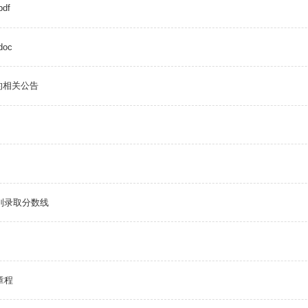
df
oc
的相关公告
别录取分数线
章程