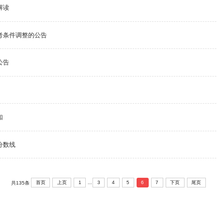
解读
考条件调整的公告
公告
知
分数线
...
首页
上页
1
3
4
5
6
7
下页
尾页
共135条