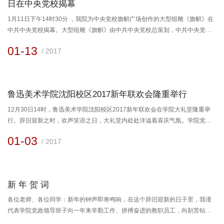
日在中央党校揭幕
1月11日下午14时30分 ，我院为中央党校旗帜广场创作的大型组雕《旗帜》在
中共中央党校揭幕。大型组雕《旗帜》由中共中央党校总策划，中共中央党
校、中共辽宁省委总监制。该项目由我院集体创作，党委书记刘晓华 、原院长
01-13
/ 2017
韦尔申任艺术顾问，院长李象群领衔主创，雕塑系师生集体合作完成。​参加揭
幕仪式领导和嘉宾有：中央统战部常务副部长张裔炯同志，中国作家协会主席
铁凝同志，中国文联党组书记、副主席赵实同志，国家民族事...
鲁迅美术学院沈阳校区2017新年联欢会隆重举行
12月30日14时，鲁迅美术学院沈阳校区2017新年联欢会在学院大礼堂隆重举
行。辞旧迎新之时，欢声笑语之日，大礼堂内处处洋溢着喜庆气氛。学院党委
书记刘晓华、院长李象群、副书记王虹、副院长李宝泉、副院长及云辉、副院
01-03
/ 2017
长常树雄、纪委书记马杰以及离退休院级老领导出席联欢会，与全院师生欢聚
一堂，迎接新年的到来。我院各职能部门、各教学单位负责人、离退休老同志
和部分学生代表一同观看了演出。联欢会上，院长李象群首先为全院师生致新
年贺词，...
新 年 贺 词
​各位老师、各位同学：新年的钟声即将鸣响，在这个辞旧迎新的日子里，我谨
代表学院党政领导班子向一年来辛勤工作、拼搏奋进的教职员工，向刻苦钻
研、勤奋好学的莘莘学子，向心系学院、老有所为的离退休老同志，致以诚挚