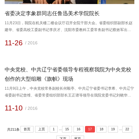
省委决定李象群同志任鲁迅美术学院院长
​11月23日，我院在机关楼二楼会议厅召开全院干部大会。省委组织部副部长赵
建华、省委高校工委副书记李庆才、沈阳市委教科工委常务副书记蔡效军出席
会议。会上，省委组织部副部长赵建华宣布省委决定并讲话。省委决定，李象
11-26
/ 2016
群同志任鲁迅美术学院院长，韦尔申同志不再担任鲁迅美术学院党委副书记、
院长职务。会议由学院党委书记刘晓华主持。学院领导班子成员、副处以上中
层干部参加会议
中央党校、中共辽宁省委领导专程视察我院为中央党校
创作的大型组雕《旗帜》现场
​11月9日上午，中央党校常务副校长何毅亭、中共辽宁省委书记李希、中共辽宁
省委副书记曾维、省委常委组织部部长王正谱等领导在我院党委书记刘晓华、
院长韦尔申、副院长李象群的陪同下，专程赴沈阳浑南国际新兴产业园，实地
11-10
/ 2016
考察我院为中央党校旗帜广场创作的大型组雕《旗帜》现场，对泥塑稿进行终
审。大型组雕《旗帜》由我院雕塑系集体承担创作，历时半年，现已基本完成
终稿。参观中，我院领导从作品的设计、雕塑语言的表达、材...
...
...
首页
上页
1
15
16
17
18
19
22
共211条
下页
尾页