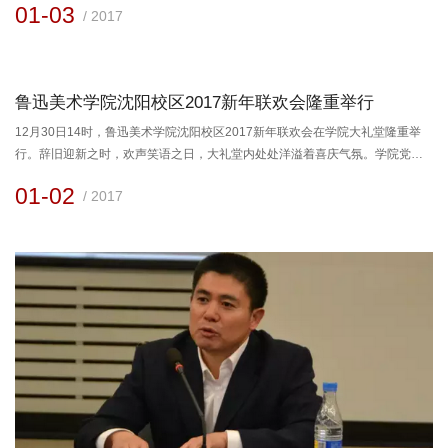
01-03
/ 2017
的问候和节日的祝福！2016年，学院全面深化改革、攻坚克难、砥砺奋进，在
稳中求进的总基调下，学院各项事业取得了可喜成绩。学科建设水平稳步提
升。中国校友会网发布的《2016中国大学学科评价报告》中，我院...
鲁迅美术学院沈阳校区2017新年联欢会隆重举行
12月30日14时，鲁迅美术学院沈阳校区2017新年联欢会在学院大礼堂隆重举
行。辞旧迎新之时，欢声笑语之日，大礼堂内处处洋溢着喜庆气氛。学院党委
书记刘晓华、院长李象群、副书记王虹、副院长李宝泉、副院长及云辉、副院
01-02
/ 2017
长常树雄、纪委书记马杰以及离退休院级老领导出席联欢会，与全院师生欢聚
一堂，迎接新年的到来。我院各职能部门、各教学单位负责人、离退休老同志
和部分学生代表一同观看了演出。联欢会上，院长李象群首先为全院师生致新
年贺词，...