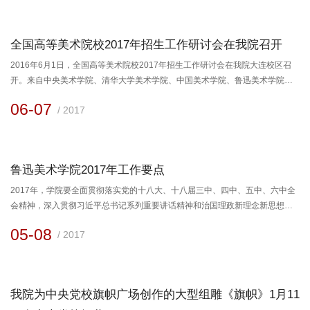
表王虹同志和李宝泉同志出席会议并在主席台就座，列席会议并在主席台就座
的有：鲁迅美术学院 院长李象群同志、离退休的正院级老领导宋惠民同志和韦
尔申同志，...
全国高等美术院校2017年招生工作研讨会在我院召开
​2016年6月1日，全国高等美术院校2017年招生工作研讨会在我院大连校区召
开。来自中央美术学院、清华大学美术学院、中国美术学院、鲁迅美术学院、
四川美术学院、广州美术学院、西安美术学院、天津美术学院、湖北美术学院
06-07
/ 2017
九大美术院校分管招生工作的副院长、招生部门负责人及工作人员30余人参加
了研讨会。西安美术学院副院长姜怡翔教授、湖北美术学院副院长刘茂平教授
应邀参加了此次会议。我院副院长常树雄教授、招生就业处副处...
鲁迅美术学院2017年工作要点
2017年，学院要全面贯彻落实党的十八大、十八届三中、四中、五中、六中全
会精神，深入贯彻习近平总书记系列重要讲话精神和治国理政新理念新思想新
战略，以习近平总书记参加辽宁代表团审议时提出的“三个推进”重要讲话精神为
05-08
/ 2017
工作指导，持续深化教育改革，注重内涵发展，全面提高教育质量，努力开创
教育事业改革发展新局面。一、以三个推进为总指针，全面加强党的建设1. 全
面推进学院党的建设。一是抓学习教育，突出抓好习近平总书记系列重要讲话
精神的学习，...
我院为中央党校旗帜广场创作的大型组雕《旗帜》1月11